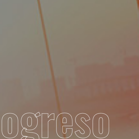
r
o
g
r
e
s
o