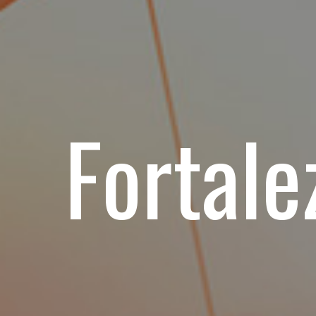
F
o
r
t
a
l
e