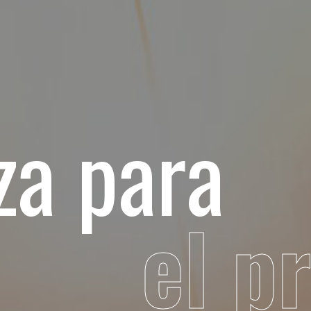
z
a
p
a
r
a
e
l
p